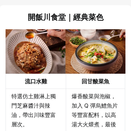
開飯川食堂｜經典菜色
流口水雞
回甘酸菜魚
特選仿土雞淋上獨
爆香酸菜與泡椒，
門芝麻醬汁與辣
加入 Q 彈烏鱧魚片
油，帶出川味豐富
等豐富配料，以高
層次。
湯大火煨煮，最後