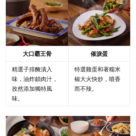
大口霸王骨
催淚蛋
精選子排醃漬入
特選雞蛋和著糯米
味，油炸鎖肉汁，
椒大火快炒，噴香
孜然添加獨特風
而不辣。
味。
登出
確定要登出嗎？