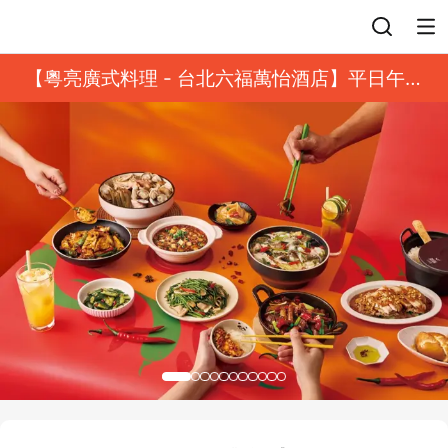
登入
【粵亮廣式料理 - 台北六福萬怡酒店】平日午餐
8 折起｜靓港點套餐