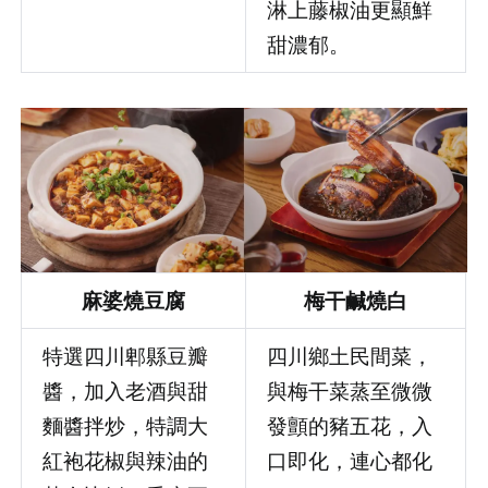
淋上藤椒油更顯鮮
甜濃郁。
麻婆燒豆腐
梅干鹹燒白
特選四川郫縣豆瓣
四川鄉土民間菜，
醬，加入老酒與甜
與梅干菜蒸至微微
麵醬拌炒，特調大
發顫的豬五花，入
紅袍花椒與辣油的
口即化，連心都化