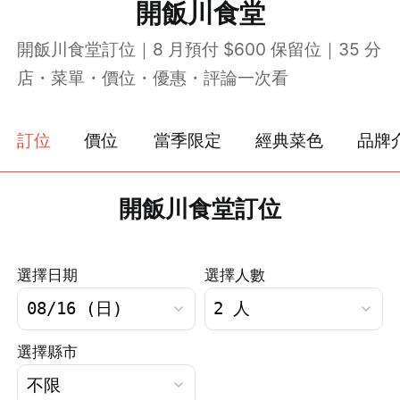
開飯川食堂
開飯川食堂訂位｜8 月預付 $600 保留位｜35 分
店・菜單・價位・優惠・評論一次看
訂位
價位
當季限定
經典菜色
品牌
開飯川食堂訂位
選擇日期
選擇人數
選擇縣市