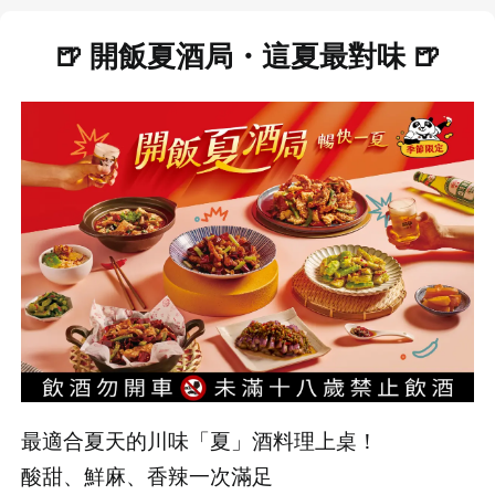
🍺
開飯夏酒局・這夏最對味
🍺
最適合夏天的川味「夏」酒料理上桌！
酸甜、鮮麻、香辣一次滿足