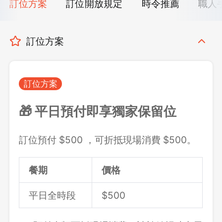
訂位方案
訂位開放規定
時令推薦
職人
訂位方案
訂位方案
🎁 平日預付即享獨家保留位
訂位預付 $500 ，可折抵現場消費 $500。
餐期
價格
平日全時段
$500