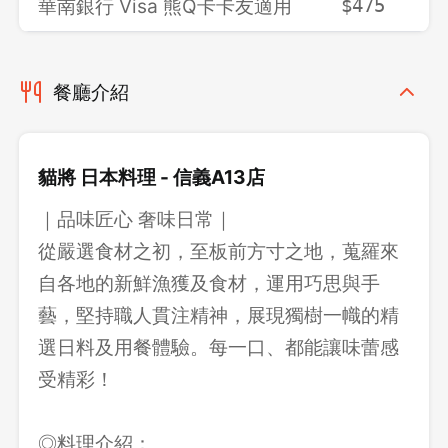
華南銀行 Visa 熊Q卡卡友適用
$475
$
餐廳介紹
貓將 日本料理 - 信義A13店
｜品味匠心 奢味日常｜
從嚴選食材之初，至板前方寸之地，蒐羅來
自各地的新鮮漁獲及食材，運用巧思與手
藝，堅持職人貫注精神，展現獨樹一幟的精
選日料及用餐體驗。每一口、都能讓味蕾感
受精彩！
◎料理介紹：