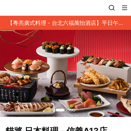
登入
【粵亮廣式料理 - 台北六福萬怡酒店】平日午餐
8 折起｜靓港點套餐
貓將 日本料理 - 信義A13店