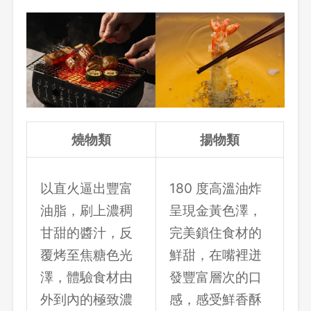
燒物類
揚物類
登出
確定要登出嗎？
以直火逼出豐富
180 度高溫油炸
油脂，刷上濃稠
呈現金黃色澤，
甘甜的醬汁，反
完美鎖住食材的
先不要
確認
覆烤至焦糖色光
鮮甜，在嘴裡迸
澤，體驗食材由
發豐富層次的口
外到內的極致濃
感，感受鮮香酥