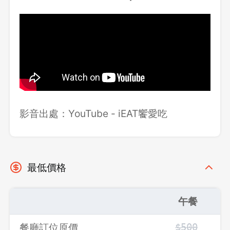
影音出處：YouTube - iEAT饗愛吃
最低價格
午餐
餐廳訂位原價
$500
$