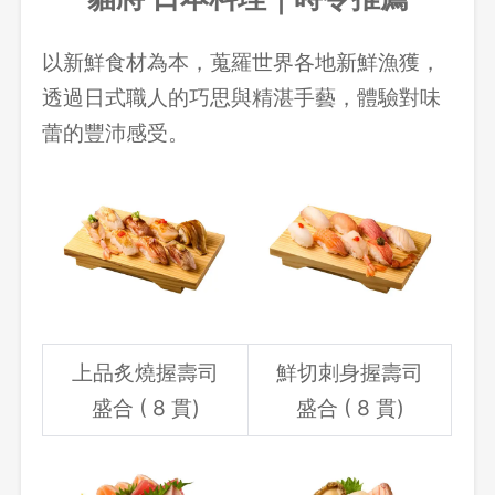
以新鮮食材為本，蒐羅世界各地新鮮漁獲，
透過日式職人的巧思與精湛手藝，體驗對味
蕾的豐沛感受。
上品炙燒握壽司
鮮切刺身握壽司
盛合 ( 8 貫)
盛合 ( 8 貫)