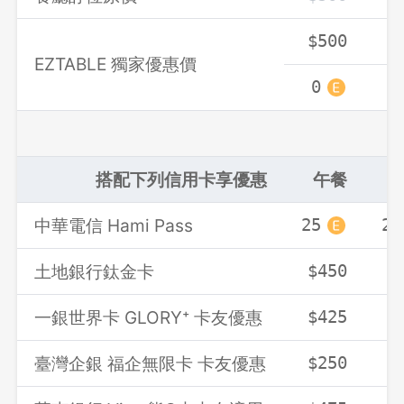
$500
$
EZTABLE 獨家優惠價
0
0
搭配下列信用卡享優惠
午餐
中華電信 Hami Pass
25
25
土地銀行鈦金卡
$450
$
一銀世界卡 GLORY⁺ 卡友優惠
$425
$
臺灣企銀 福企無限卡 卡友優惠
$250
$