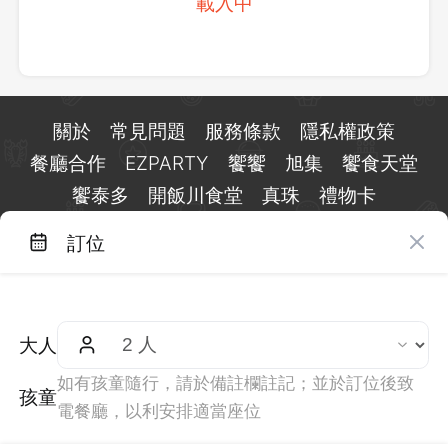
載入中
關於
常見問題
服務條款
隱私權政策
餐廳合作
EZPARTY
饗饗
旭集
饗食天堂
饗泰多
開飯川食堂
真珠
禮物卡
訂位
台北市信義區基隆路一段 159 號 15 樓
客服 LINE：
@eztable
客服信箱：
taiwan@eztable.com
大人
週一至週日 10:00 至 18:00（國定假日除外）
統編：29084823
如有孩童隨行，請於備註欄註記；並於訂位後致
孩童
電餐廳，以利安排適當座位