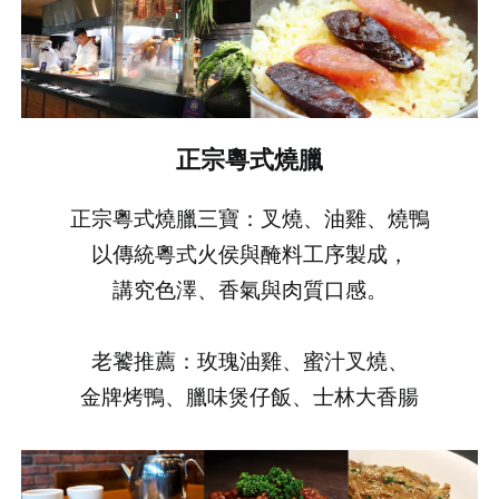
正宗粵式燒臘
正宗粵式燒臘三寶：叉燒、油雞、燒鴨
以傳統粵式火侯與醃料工序製成，
講究色澤、香氣與肉質口感。
老饕推薦：玫瑰油雞、蜜汁叉燒、
金牌烤鴨、臘味煲仔飯、士林大香腸
登出
確定要登出嗎？