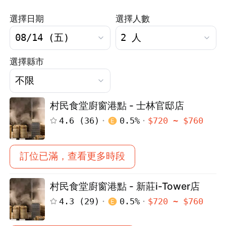
選擇日期
選擇人數
選擇縣市
村民食堂廚窗港點 - 士林官邸店
4.6
(
36
)
0.5
%
$
720
~ $
760
訂位已滿，查看更多時段
村民食堂廚窗港點 - 新莊i-Tower店
4.3
(
29
)
0.5
%
$
720
~ $
760