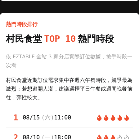
熱門時段排行
村民食堂
熱門時段
TOP 10
依 EZTABLE 全站
3
家分店實際訂位數據，搶手時段一
次看
村民食堂近期訂位需求集中在週六午餐時段，競爭最為
激烈；若想避開人潮，建議選擇平日午餐或週間晚餐前
往，彈性較大。
1
08/15
(
六
)
11:00
2
08/10
(
一
)
18:00