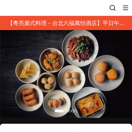
登入
【粵亮廣式料理 - 台北六福萬怡酒店】平日午餐
8 折起｜靓港點套餐