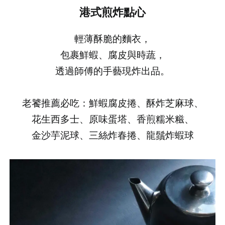
港式煎炸點心
輕薄酥脆的麵衣，
包裹鮮蝦、腐皮與時蔬，
透過師傅的手藝現炸出品。
老饕推薦必吃：鮮蝦腐皮捲、酥炸芝麻球、
花生西多士、原味蛋塔、香煎糯米糍、
金沙芋泥球、三絲炸春捲、龍鬚炸蝦球