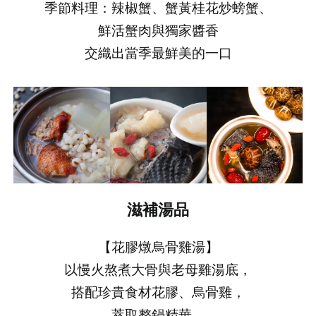
季節料理：辣椒蟹、蟹黃桂花炒螃蟹、
鮮活蟹肉與獨家醬香
交織出當季最鮮美的一口
滋補湯品
【花膠燉烏骨雞湯】
以慢火熬煮大骨與老母雞湯底，
搭配珍貴食材花膠、烏骨雞，
萃取整鍋精華，