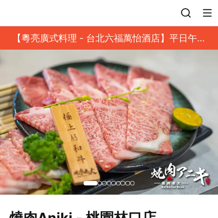
登入
【粵亮廣式料理 - 台北六福萬怡酒店】平日午餐
8 折起｜靓港點套餐
燒肉Aniki - 桃園林口店