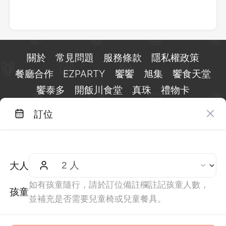
關於
常見問題
服務條款
隱私權政策
餐廳合作
EZPARTY
饗饗
旭集
饗食天堂
饗泰多
開飯川食堂
真珠
禮物卡
訂位
台北市信義區基隆路一段 159 號 15 樓
客服 LINE：
@eztable
客服信箱：
taiwan@eztable.com
大人
週一至週日 10:00 至 18:00（國定假日除外）
統編：29084823
如有孩童隨行，請於訂位備註欄註記孩童人數，
孩童
並補充是否需要兒童椅或兒童餐具。