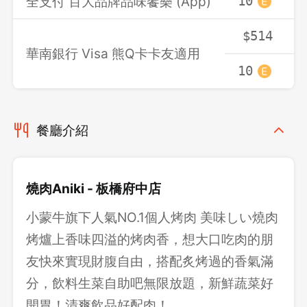
全支付 百大品牌品味饗樂 (App)
10
$514
華南銀行 Visa 熊Q卡卡友適用
10
餐廳介紹
燒肉Aniki - 板橋府中店
小蒙牛旗下人氣NO.1個人烤肉 美味しい燒肉
烤爐上香味四溢的烤肉香，想大口吃肉的朋
友快來實現財腹自由，搭配炙烤過的香氣滿
分，飲料生菜自助吧無限放題，新鮮蔬菜好
開胃！清爽飲品好配肉！