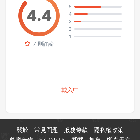
5
4
3
2
1
7 則評論
載入中
關於
常見問題
服務條款
隱私權政策
餐廳合作
EZPARTY
饗饗
旭集
饗食天堂