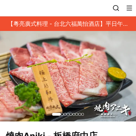
登入
【粵亮廣式料理 - 台北六福萬怡酒店】平日午餐
8 折起｜靓港點套餐
燒肉Aniki - 板橋府中店