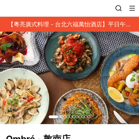
登入
【粵亮廣式料理 - 台北六福萬怡酒店】平日午餐
8 折起｜靓港點套餐
Ombré - 敦南店