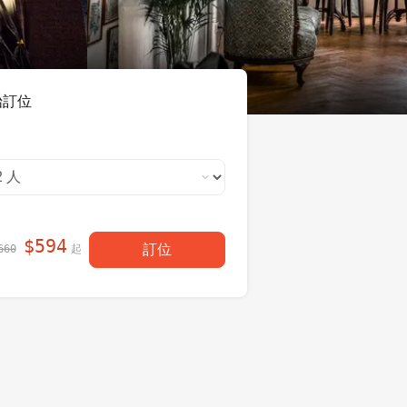
始訂位
$
594
訂位
起
660
每人現省
！
$
66