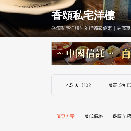
香頌私宅洋樓
香頌私宅洋樓》9 折獨家優惠｜最高享 
4.5
★
(
102
)
最高
5
%
E
優惠方案
最低價格
餐廳介紹