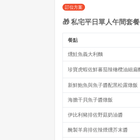
訂位方案
🎁 私宅平日單人午間套餐
餐點
燻鮭魚義大利麵
珍寶虎蝦佐鮮蕃茄辣橄欖油細扁
新鮮鮑魚與魚子醬配黑松露燉飯
海膽干貝魚子醬燉飯
伊比利豬排佐野菇奶油醬
醃製羊肩排佐辣煙燻芥末醬