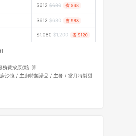
$612
$680
省 $68
$
612
$
680
省 $68
$1,080
$
1,200
省 $120
1
，服務費按原價計算
沙拉 / 主廚特製湯品 / 主餐 / 當月特製甜
登出
確定要登出嗎？