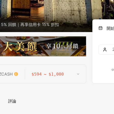
5% 回饋｜再享信用卡 15% 折扣
開
$
ZCASH
~
$
594
$
1,000
評論