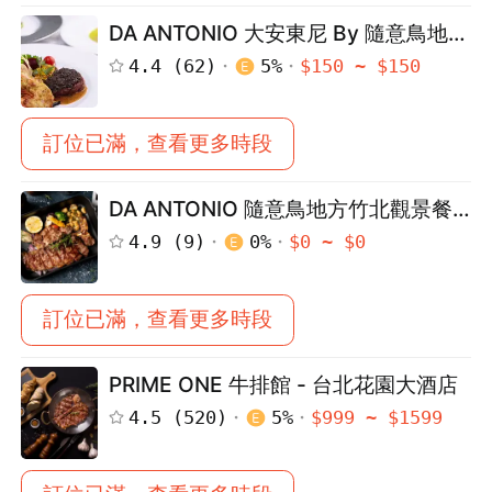
DA ANTONIO 大安東尼 By 隨意鳥地方
- Cozzi 民生店
4.4
(
62
)
5
%
$
150
~ $
150
訂位已滿，查看更多時段
DA ANTONIO 隨意鳥地方竹北觀景餐
廳（義式牛排館）
4.9
(
9
)
0
%
$
0
~ $
0
訂位已滿，查看更多時段
PRIME ONE 牛排館 - 台北花園大酒店
4.5
(
520
)
5
%
$
999
~ $
1599