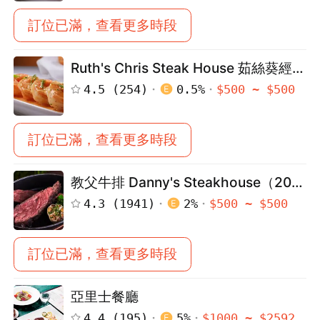
訂位已滿，查看更多時段
Ruth's Chris Steak House 茹絲葵經典
牛排館（台中店）
4.5
(
254
)
0.5
%
$
500
~ $
500
訂位已滿，查看更多時段
教父牛排 Danny's Steakhouse（2018
~ 2023 米其林一星）
4.3
(
1941
)
2
%
$
500
~ $
500
訂位已滿，查看更多時段
亞里士餐廳
4.4
(
195
)
5
%
$
1000
~ $
2592