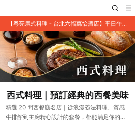
登入
【粵亮廣式料理 - 台北六福萬怡酒店】平日午餐
8 折起｜靓港點套餐
西式料理｜預訂經典的西餐美味
精選 20 間西餐廳名店｜從浪漫義法料理、質感
牛排館到主廚精心設計的套餐，都能滿足你的需
求！