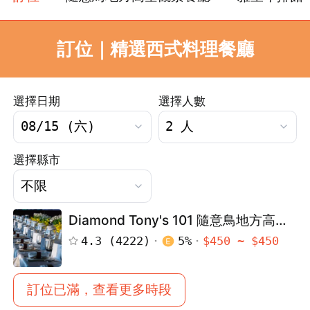
訂位｜精選西式料理餐廳
選擇日期
選擇人數
選擇縣市
Diamond Tony's 101 隨意鳥地方高空
觀景餐廳 - 台北101 85樓
4.3
(
4222
)
5
%
$
450
~ $
450
訂位已滿，查看更多時段